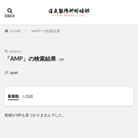
デザイン
表示速度
SEO
AMP
PWA
カテゴリー
HOME
"AMP" の検索結果
SEARCH
タグ
「AMP」の検索結果
0件
佐々木俊輔
大塚直人
宮慎太朗
関東リーグ戦
AMP
検索
新着順
人気順
投稿が1件も見つかりませんでした。