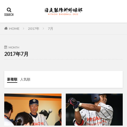
デザイン
表示速度
SEO
AMP
PWA
カテゴリー
HOME
2017年
7月
MONTH
タグ
2017年7月
佐々木俊輔
大塚直人
宮慎太朗
関東リーグ戦
検索
新着順
人気順