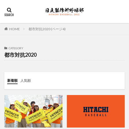
デザイン
表示速度
SEO
AMP
PWA
カテゴリー
HOME
都市対抗2020 (ページ4)
CATEGORY
タグ
都市対抗2020
佐々木俊輔
大塚直人
宮慎太朗
関東リーグ戦
検索
新着順
人気順