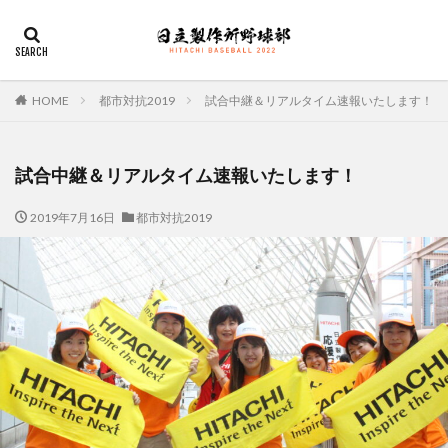
デザイン
表示速度
SEO
AMP
PWA
カテゴリー
HOME
都市対抗2019
試合中継＆リアルタイム速報いたします！
試合中継＆リアルタイム速報いたします！
タグ
2019年7月16日
都市対抗2019
佐々木俊輔
大塚直人
宮慎太朗
関東リーグ戦
検索