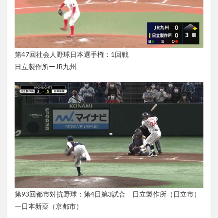
第47回社会人野球日本選手権：1回戦
日立製作所ーJR九州
第93回都市対抗野球：第4日第3試合 日立製作所（日立市）
ー日本新薬（京都市）