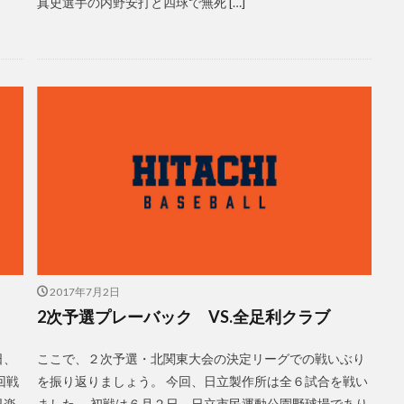
真史選手の内野安打と四球で無死 […]
2017年7月2日
2次予選プレーバック VS.全足利クラブ
日、
ここで、２次予選・北関東大会の決定リーグでの戦いぶり
回戦
を振り返りましょう。 今回、日立製作所は全６試合を戦い
倶楽
ました。 初戦は６月２日、日立市民運動公園野球場であり