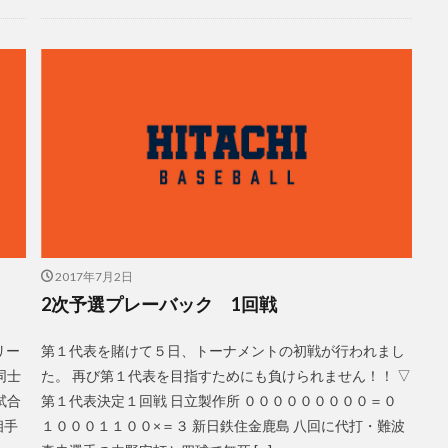
2017年7月2日
2次予選プレーバック 1回戦
リー
第１代表を賭けて５日、トーナメントの初戦が行われまし
同士
た。 再び第１代表を目指すためにも負けられません！！ ▽
試合
第１代表決定１回戦 日立製作所 ０００００００００＝０
相手
１０００１１００×＝３ 新日鉄住金鹿島 八回に代打・難波