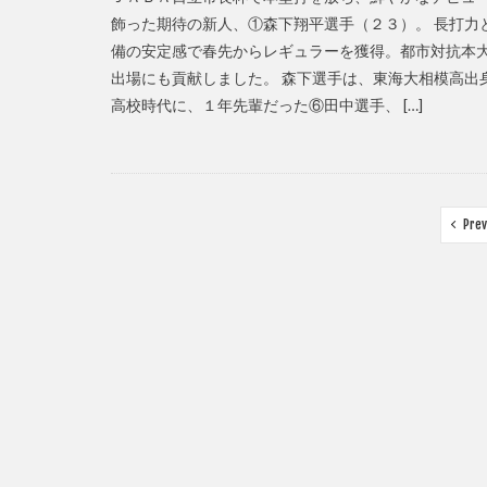
飾った期待の新人、①森下翔平選手（２３）。 長打力
備の安定感で春先からレギュラーを獲得。都市対抗本
出場にも貢献しました。 森下選手は、東海大相模高出
高校時代に、１年先輩だった⑥田中選手、 […]
Prev