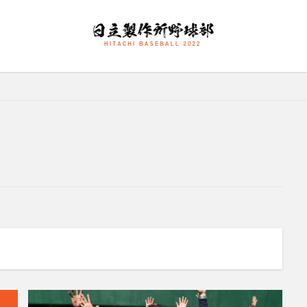
大塚直人
宮慎太朗
関東リーグ戦
検索