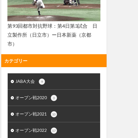
第93回都市対抗野球：第4日第3試合 日
立製作所（日立市）ー日本新薬（京都
市）
カテゴリー
JABA大会
9
オープン戦2020
3
オープン戦2021
10
オープン戦2022
17