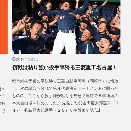
2017年7月3日
初戦は粘り強い投手陣誇る三菱重工名古屋！
都市対抗予選の準決勝で三菱自動車岡崎（岡崎市）に惜敗
し、次の試合も敗れて第４代表決定トーナメントに回った
第１
ものの、ここから投手陣が粘りを見せ２連勝で５年連続の
７年
本大会出場を決めました。 先発した⑪吉田慶太郎選手（２
市対
４）、⑭萩原大紀選手（２５）が中盤まで試 […]
手で