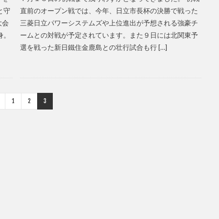
と守
直前のオープン戦では、今年、日立市長杯の決勝で戦った
大会
三菱日立パワーシステムズや上位進出が予想される強豪チ
身。
ームとの対戦が予定されています。また９日には北関東予
選を戦った新日鐵住金鹿島との壮行試合も行 […]
1
2
3