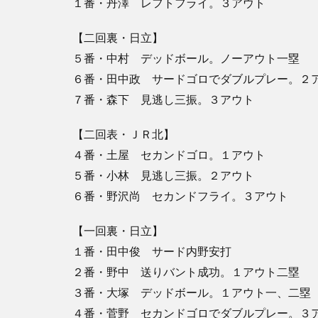
１番・丹澤 レフトフライ。３アウト
【二回裏・日立】
５番・中村 デッドボール。ノーアウト一塁
６番・田中政 サードゴロでダブルプレー。２
７番・森下 見逃し三振。３アウト
【二回表・ＪＲ北】
４番・土屋 セカンドゴロ。１アウト
５番・小林 見逃し三振。２アウト
６番・野沢尚 セカンドフライ。３アウト
【一回裏・日立】
１番・田中俊 サード内野安打
２番・野中 送りバント成功。１アウト二塁
３番・大塚 デッドボール。１アウト一、二塁
４番・菅野 セカンドゴロでダブルプレー。３