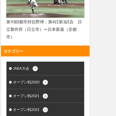
第93回都市対抗野球：第4日第3試合 日
立製作所（日立市）ー日本新薬（京都
市）
カテゴリー
JABA大会
9
オープン戦2020
3
オープン戦2021
10
オープン戦2022
17