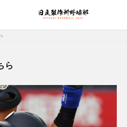
ら
大塚直人
宮慎太朗
関東リーグ戦
検索
ちら