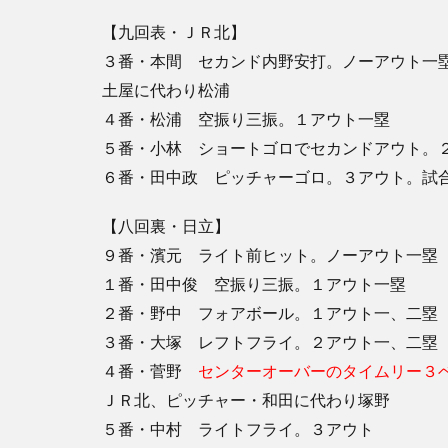
【九回表・ＪＲ北】
３番・本間 セカンド内野安打。ノーアウト一
土屋に代わり松浦
４番・松浦 空振り三振。１アウト一塁
５番・小林 ショートゴロでセカンドアウト。
６番・田中政 ピッチャーゴロ。３アウト。試
【八回裏・日立】
９番・濱元 ライト前ヒット。ノーアウト一塁
１番・田中俊 空振り三振。１アウト一塁
２番・野中 フォアボール。１アウト一、二塁
３番・大塚 レフトフライ。２アウト一、二塁
４番・菅野
センターオーバーのタイムリー３
ＪＲ北、ピッチャー・和田に代わり塚野
５番・中村 ライトフライ。３アウト