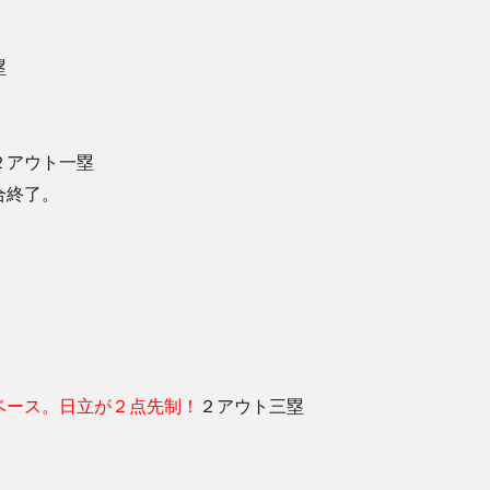
塁
２アウト一塁
合終了。
ベース。日立が２点先制！
２アウト三塁