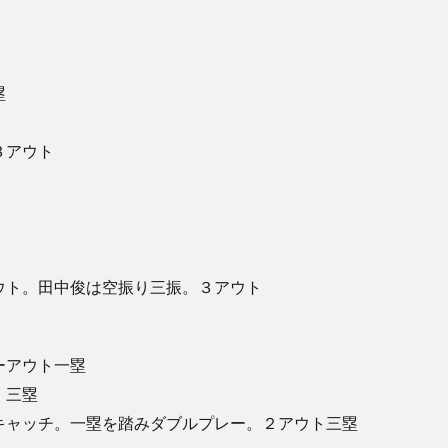
塁
３アウト
ウト。田中俊は空振り三振。３アウト
ーアウト一塁
、三塁
キャッチ。一塁を踏みダブルプレー。２アウト三塁