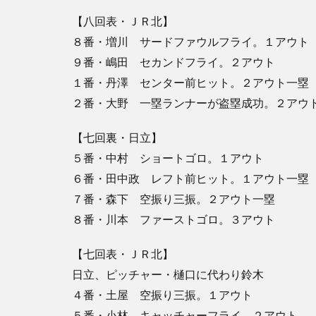
【八回表・ＪＲ北】
８番・増川 サードファウルフライ。１アウト
９番・嶋田 セカンドフライ。２アウト
１番・丹澤 センター前ヒット。２アウト一塁
２番・大野 一塁ランナーが盗塁成功。２アウ
【七回裏・日立】
５番・中村 ショートゴロ。１アウト
６番・田中政 レフト前ヒット。１アウト一塁
７番・森下 空振り三振。２アウト一塁
８番・川本 ファーストゴロ。３アウト
【七回表・ＪＲ北】
日立、ピッチャー・樋口に代わり鈴木
４番・土屋 空振り三振。１アウト
５番・小林 キャッチャーフライ。２アウト