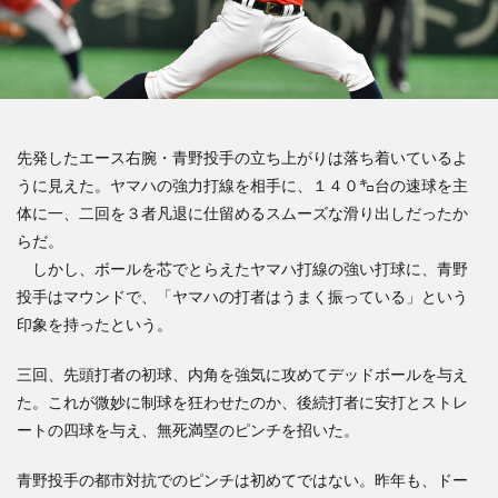
先発したエース右腕・青野投手の立ち上がりは落ち着いているよ
うに見えた。ヤマハの強力打線を相手に、１４０㌔台の速球を主
体に一、二回を３者凡退に仕留めるスムーズな滑り出しだったか
らだ。
しかし、ボールを芯でとらえたヤマハ打線の強い打球に、青野
投手はマウンドで、「ヤマハの打者はうまく振っている」という
印象を持ったという。
三回、先頭打者の初球、内角を強気に攻めてデッドボールを与え
た。これが微妙に制球を狂わせたのか、後続打者に安打とストレ
ートの四球を与え、無死満塁のピンチを招いた。
青野投手の都市対抗でのピンチは初めてではない。昨年も、ドー