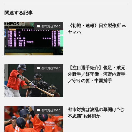
関連する記事
《初戦・速報》日立製作所 vs
都市対抗2020
ヤマハ
【注目選手紹介】俊足・濱元
都市対抗2020
外野手／好守備・河野内野手
／守りの要・中園捕手
都市対抗は波乱の幕開け ”七
都市対抗2020
不思議”も解消か