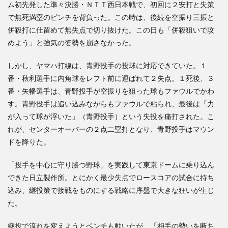
ム初先発した準々決勝・ＮＴＴ西日本戦で、初回に２安打と失策
で無死満塁のピンチを背負った。この時は、後続を空振り三振と
併殺打に仕留めて無失点で切り抜けた。この日も「併殺狙いで攻
めよう」と強気の姿勢を崩さなかった。
しかし、ヤマハ打線は、青野投手の投球に対応できていた。１
番・秋利選手に内角球をレフト前に運ばれて２失点。１死後、３
番・矢幡選手は、青野投手が空振りを狙った球もファウルでかわ
す。青野投手は追い込みながらもファウルで粘られ、最後は「力
が入って球が浮いた」（青野投手）という失投を痛打された。こ
れが、センターオーバーの２点二塁打となり、青野投手はマウン
ドを降りた。
「投手を中心に守り勝つ野球」を実践して東京ドームに乗り込ん
できた日立製作所。とにかく最少失点でロースコアの試合に持ち
込み、継投策で接戦をものにする戦略に序盤で大きな狂いが生じ
た。
継投で流れを変えようとベンチも動いたが、「相手の勢いを断ち