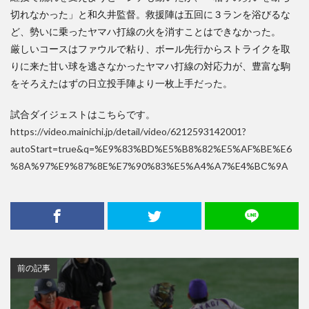
切れなかった」と和久井監督。救援陣は五回に３ランを浴びるな
ど、勢いに乗ったヤマハ打線の火を消すことはできなかった。
厳しいコースはファウルで粘り、ボール先行からストライクを取
りに来た甘い球を逃さなかったヤマハ打線の対応力が、豊富な駒
をそろえたはずの日立投手陣より一枚上手だった。
試合ダイジェストはこちらです。
https://video.mainichi.jp/detail/video/6212593142001?
autoStart=true&q=%E9%83%BD%E5%B8%82%E5%AF%BE%E6
%8A%97%E9%87%8E%E7%90%83%E5%A4%A7%E4%BC%9A
前の記事