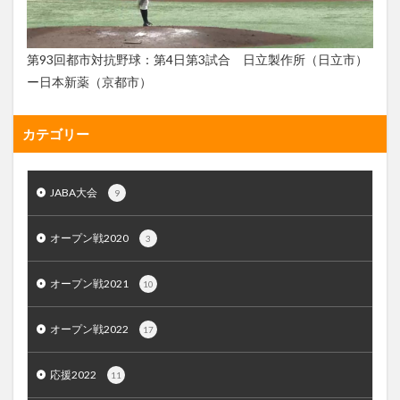
第93回都市対抗野球：第4日第3試合 日立製作所（日立市）
ー日本新薬（京都市）
カテゴリー
JABA大会
9
オープン戦2020
3
オープン戦2021
10
オープン戦2022
17
応援2022
11