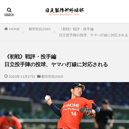
デザイン
表示速度
SEO
AMP
PWA
カテゴリー
HOME
都市対抗2020
《初戦》戦評・投手編
日立投手陣の投球、ヤマハ打線に対応される
タグ
《初戦》戦評・投手編
佐々木俊輔
大塚直人
宮慎太朗
関東リーグ戦
日立投手陣の投球、ヤマハ打線に対応される
2020年11月27日
都市対抗2020
検索