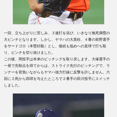
一回、立ち上がりに苦しみ、３連打を浴び、いきなり無死満塁の
大ピンチとなります。しかし、ヤマハの大黒柱、４番の前野選手
をサードゴロ（本塁封殺）とし、後続も低めへの直球で打ち取
り、ピンチを切り抜けました。
この後、岡投手は本来のピッチングを取り戻します。大塚選手の
一発で先制点を得てからは、ストライク先行のピッチングで、ラ
ンナーを背負いながらもヤマハ強力打線に反撃を許しません。六
回に２死から四球を与えたところで２番手の田川投手にスイッチ
しました。