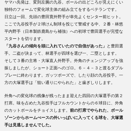
ヤマハ先発は、変則左腕の九谷。ボールの出どころが見えにくい
独特のフォームで変化球主体の組み立てをするベテランです。
日立は一回、先頭の豊田寛外野手が幸先よくセンター前ヒット。
ここで九谷投手が２球けん制球を投じて警戒する中、２番・林悠
平内野手（日本製鉄鹿島から補強）への初球で豊田選手が完璧な
スタートを切ります。
「九谷さんの傾向を頭に入れていたので自信があった」
と豊田選
手。二盗が決まって、林選手が四球を選び一、二塁とします。
そして３番の主将・大塚直人外野手。外角のチェンジアップを強
振しましたが、ショート正面へのゴロ。６－４－３と渡るダブル
プレーに終わります。ガッツポーズで、したり顔の九谷投手。一
方の大塚選手は「狙い通りにやられた」と歯ぎしりします。
外角への変化球の残像が残ったまま迎えた四回の大塚選手の第２
打席。味を占めた九谷投手はフルカウントからの６球目に、外角
のカットボールをチョイスします。
前の打席でやられた、ボール
ゾーンからホームべースの外いっぱいに入ってくる球を、大塚選
手は見逃しませんでした。