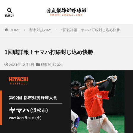
デザイン
表示速度
SEO
AMP
PWA
カテゴリー
HOME
都市対抗2021
1回戦詳報！ヤマハ打線封じ込め快勝
1回戦詳報！ヤマハ打線封じ込め快勝
タグ
2021年12月1日
都市対抗2021
佐々木俊輔
大塚直人
宮慎太朗
関東リーグ戦
検索