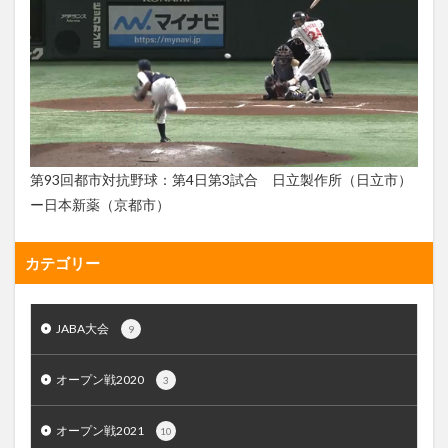
第93回都市対抗野球：第4日第3試合 日立製作所（日立市）
ー日本新薬（京都市）
カテゴリー
JABA大会
9
オープン戦2020
3
オープン戦2021
10