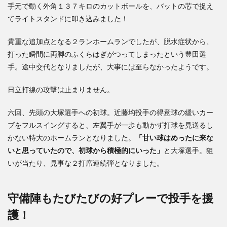
手元で動く外角１３７キロのカットボールを、バットの芯で捉え
てライトスタンドに叩き込みました！
貴重な追加点となる２ランホームランでしたが、脱水症状から、
打った瞬間に両脚のふくらはぎがつってしまったという豊田選
手。途中交代となりましたが、大事には至らなかったようです。
日立打線の攻撃は止まりません。
六回、先頭の大塚選手への初球。近藤均投手の得意球の緩いカー
ブをフルスイングすると、左翼手が一歩も動かず打球を見送るし
かない特大のホームランとなりました。
「甘い球はめったに来な
いと思っていたので、初球から積極的にいった」
と大塚選手。狙
いが当たり、見事な２打席連続弾となりました。
守備陣もたびたびの好プレーで投手を援
護！