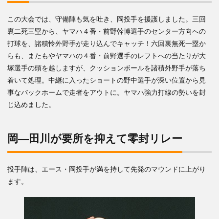
この大会では、守備陣も気を吐き、岡投手を援護しました。三回
裏二死三塁から、ヤマハ４番・前野幹博選手のセンター方向への
打球を、諸積怜外野手が走り込んでキャッチ！六回裏無死一塁か
らも、またもやヤマハの４番・前野選手のレフトへの当たりが大
塚選手の頭を越しますが、クッションボールを諸積外野手が落ち
着いて処理。中継に入ったショートの野中選手が深い位置から見
事なバックホームで走者をアウトに。ヤマハ強力打線の勢いを封
じ込めました。
岡―田川が要所を抑えて零封リレー
投手陣は、エース・岡投手が満を持して先発のマウンドに上がり
ます。