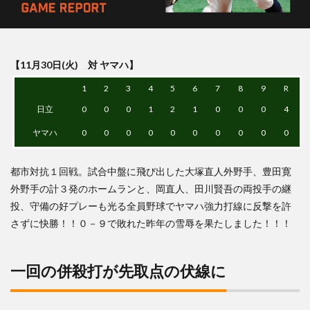
【11月30日(火) 対 ヤマハ】
1
2
3
4
5
6
7
8
9
R
日立
0
0
0
1
2
1
0
0
0
4
ヤマハ
0
0
0
0
0
0
0
0
0
0
都市対抗１回戦。試合中盤に飛び出した大塚直人外野手、豊田寛
外野手の計３発のホームランと、岡直人、田川賢吾の両投手の継
投、守備の好プレーも光る全員野球でヤマハ強力打線に反撃を許
さずに快勝！！０－９で敗れた昨年の雪辱を果たしました！！！
一回の併殺打が先取点の伏線に