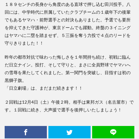
１８９センチの長身から角度のある直球で押し込む田川投手。八
回には、中学時代に所属していたクラブチームの１歳年下の後輩
でもあるヤマハ・前野選手との対決もありました。予選でも要所
を抑えてきた守護神が、東京ドームでも躍動。終盤の３イニング
はヤマハに二塁を踏ませず、５三振を奪う力投で４点のリードを
守りきりました！！
昨年の都市対抗で味わった悔しさを１年間持ち続け、初戦に臨ん
だ日立ナイン。投打、そして守りと、まさに全員野球でヤマハへ
の雪辱を果たしてくれました。第一関門を突破し、目指すは初の
黒獅子旗。
「日立劇場」は、まだまだ続きます！！
２回戦は12月4日（土）午後２時。相手は東邦ガス（名古屋市）で
す。１回戦に続き、大声援で選手を後押しいたしましょう！