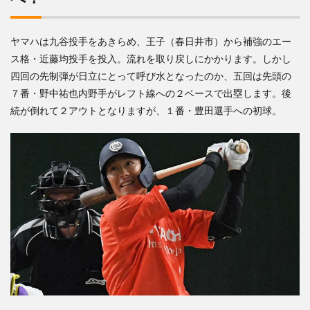
ヤマハは九谷投手をあきらめ、王子（春日井市）から補強のエー
ス格・近藤均投手を投入。流れを取り戻しにかかります。しかし
四回の先制弾が日立にとって呼び水となったのか、五回は先頭の
７番・野中祐也内野手がレフト線への２ベースで出塁します。後
続が倒れて２アウトとなりますが、１番・豊田選手への初球。