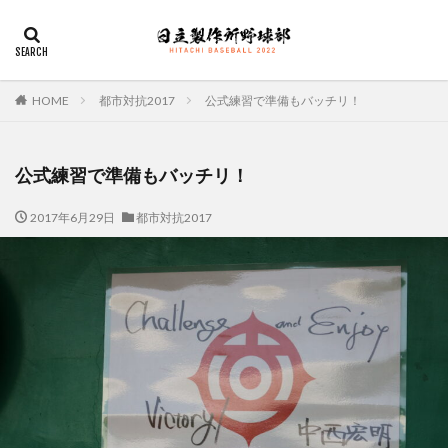
デザイン
表示速度
SEO
AMP
PWA
カテゴリー
HOME
都市対抗2017
公式練習で準備もバッチリ！
公式練習で準備もバッチリ！
タグ
2017年6月29日
都市対抗2017
佐々木俊輔
大塚直人
宮慎太朗
関東リーグ戦
検索