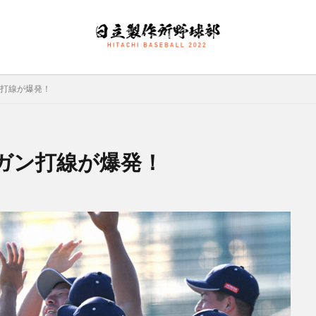
打線が爆発！
大塚直人
宮慎太朗
関東リーグ戦
検索
ガン打線が爆発！