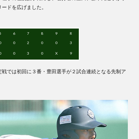
リードを広げました。
5
6
7
8
9
R
0
0
2
0
0
3
0
0
3
0
X
9
定戦では初回に３番・豊田選手が２試合連続となる先制ア