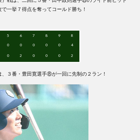
攻で一挙７得点を奪ってコールド勝ち！
5
6
7
8
9
R
0
0
0
0
0
4
0
2
0
0
0
2
は、３番・豊田寛選手⑧が一回に先制の２ラン！