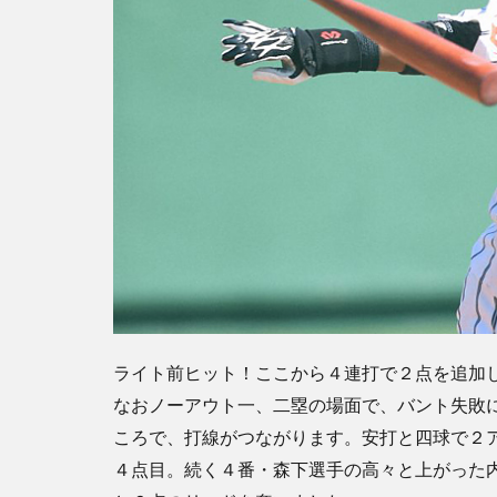
ライト前ヒット！ここから４連打で２点を追加
なおノーアウト一、二塁の場面で、バント失敗
ころで、打線がつながります。安打と四球で２
４点目。続く４番・森下選手の高々と上がった