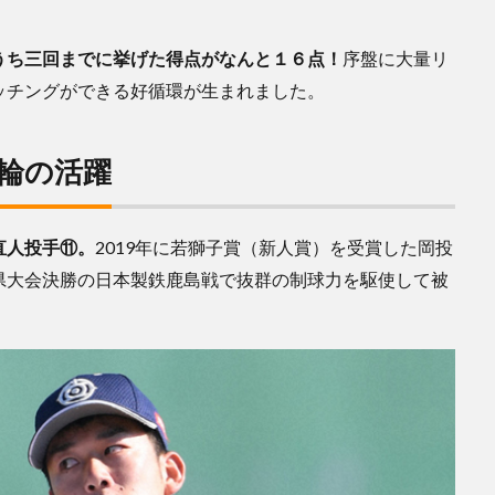
うち三回までに挙げた得点がなんと１６点！
序盤に大量リ
ッチングができる好循環が生まれました。
輪の活躍
直人投手⑪。
2019年に若獅子賞（新人賞）を受賞した岡投
県大会決勝の日本製鉄鹿島戦で抜群の制球力を駆使して被
。