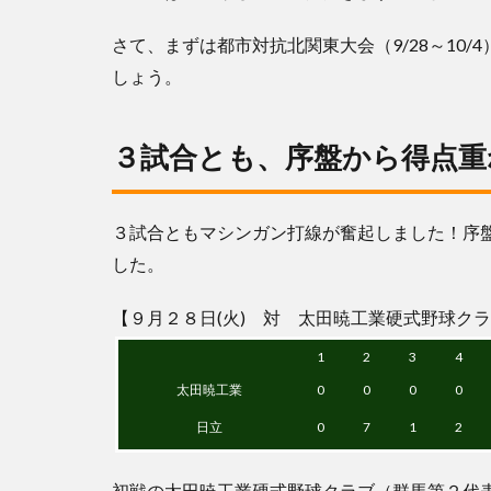
さて、まずは都市対抗北関東大会（9/28～10
しょう。
３試合とも、序盤から得点重
３試合ともマシンガン打線が奮起しました！序
した。
【９月２８日(火) 対 太田暁工業硬式野球ク
1
2
3
4
太田暁工業
0
0
0
0
日立
0
7
1
2
初戦の太田暁工業硬式野球クラブ（群馬第２代