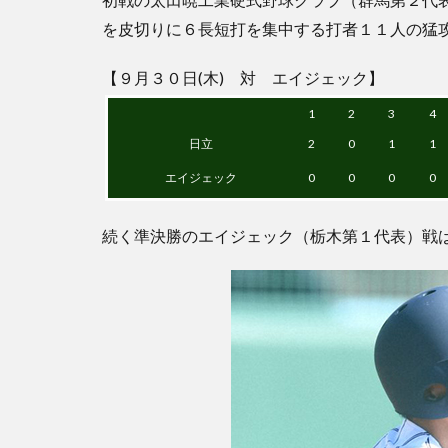
を皮切りに６長短打を集中する打者１１人の猛
【９月３０日(木) 対 エイジェック】
1
2
3
4
日立
2
0
1
1
エイジェック
0
0
0
0
続く準決勝のエイジェック（栃木第１代表）戦