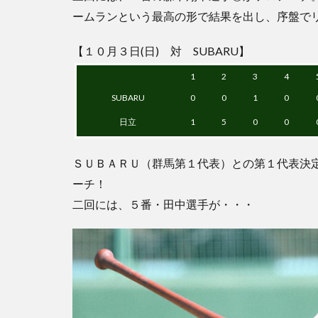
ームランという最高の形で結果を出し、序盤で
【１０月３日(日) 対 SUBARU】
1
2
3
4
SUBARU
0
0
1
0
日立
1
5
0
0
ＳＵＢＡＲＵ（群馬第１代表）との第１代表決
ーチ！
二回には、５番・田中選手が・・・