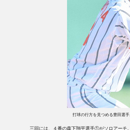
打球の行方を見つめる豊田選手
三回には、４番の森下翔平選手①がソロアーチ