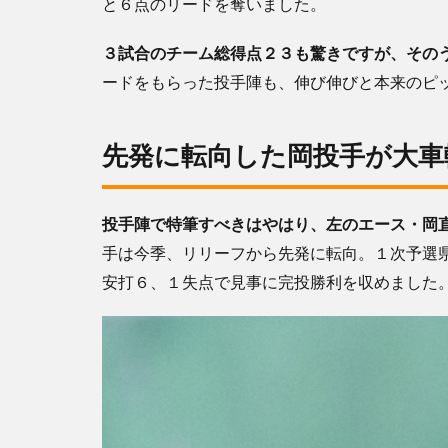
と６点のリードを奪いました。
３試合のチーム総得点２３も驚きですが、その
ードをもらった投手陣も、伸び伸びと本来のピ
先発に転向した岡投手が大車
投手陣で特筆すべきはやはり、左のエース・岡
手は今季、リリーフから先発に転向。１次予選
安打６、１失点で見事に完投勝利を収めました