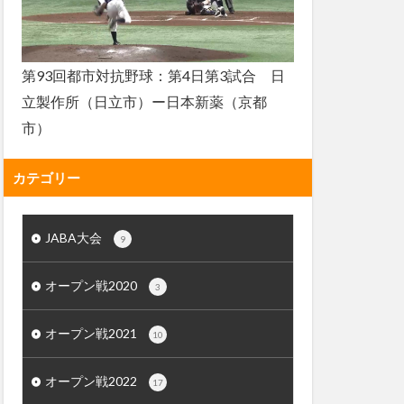
第93回都市対抗野球：第4日第3試合 日
立製作所（日立市）ー日本新薬（京都
市）
カテゴリー
JABA大会
9
オープン戦2020
3
オープン戦2021
10
オープン戦2022
17