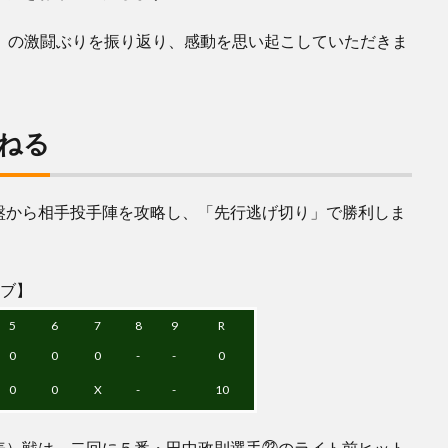
/4）の激闘ぶりを振り返り、感動を思い起こしていただきま
ねる
盤から相手投手陣を攻略し、「先行逃げ切り」で勝利しま
ラブ】
5
6
7
8
9
R
0
0
0
-
-
0
0
0
X
-
-
10
表）戦は、二回に５番・田中政則選手㉓のライト前ヒット