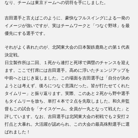
なり、チームは東京ドームへの切符を手にしました。
吉田選手と言えばこのように、豪快なフルスイングによる一発の
イメージが強いですが、実はチームワークと「つなぐ野球」を最
優先にする選手です。
それがよく表れたのが、北関東大会の日本製鉄鹿島との第１代表
決定戦。
日立製作所は二回、１死から連打と死球で満塁のチャンスを迎え
ます。ここで打席には吉田選手。高めに浮いたチェンジアップを
中前へとはじき返しました。この場面を吉田選手は「自分が決め
ようとは考えず、後ろにつなぐ意識だった。皆が打たせてくれた
タイムリー」と振り返ります。実際、このあと２死から野中選手
もタイムリーを放ち、単打４本で２点を先取しました。和久井監
督もこの試合を「ナイスゲーム。全員が一丸となって戦えた」と
評しています。なお、吉田選手は北関東大会の初戦でも２安打２
打点と大暴れ。大活躍が認められ、この大会の最高殊勲選手に選
ばれました！