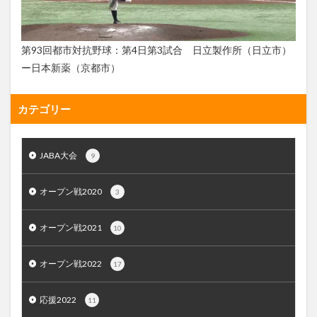
第93回都市対抗野球：第4日第3試合 日立製作所（日立市）
ー日本新薬（京都市）
カテゴリー
JABA大会
9
オープン戦2020
3
オープン戦2021
10
オープン戦2022
17
応援2022
11