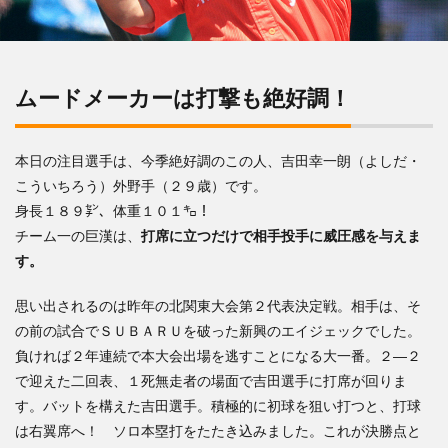
ムードメーカーは打撃も絶好調！
本日の注目選手は、今季絶好調のこの人、吉田幸一朗（よしだ・
こういちろう）外野手（２９歳）です。
身長１８９㌢、体重１０１㌔！
チーム一の巨漢は、
打席に立つだけで相手投手に威圧感を与えま
す。
思い出されるのは昨年の北関東大会第２代表決定戦。相手は、そ
の前の試合でＳＵＢＡＲＵを破った新興のエイジェックでした。
負ければ２年連続で本大会出場を逃すことになる大一番。２―２
で迎えた二回表、１死無走者の場面で吉田選手に打席が回りま
す。バットを構えた吉田選手。積極的に初球を狙い打つと、打球
は右翼席へ！ ソロ本塁打をたたき込みました。これが決勝点と