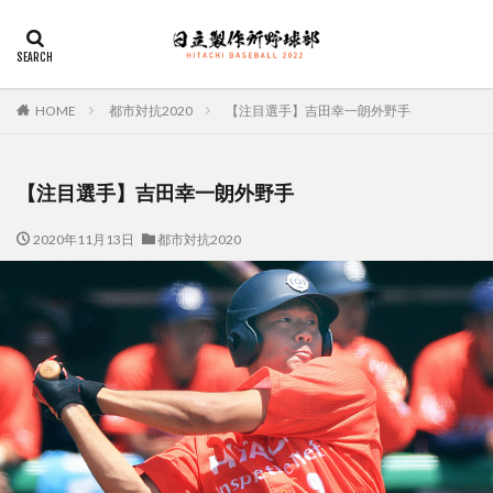
デザイン
表示速度
SEO
AMP
PWA
カテゴリー
HOME
都市対抗2020
【注目選手】吉田幸一朗外野手
【注目選手】吉田幸一朗外野手
タグ
2020年11月13日
都市対抗2020
佐々木俊輔
大塚直人
宮慎太朗
関東リーグ戦
検索