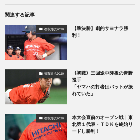
関連する記事
【準決勝】劇的サヨナラ勝
都市対抗2020
利！
《初戦》三回途中降板の青野
都市対抗2020
投手
「ヤマハの打者はバットが振
れていた」
本大会直前のオープン戦｜東
都市対抗2020
北第１代表・ＴＤＫを終始リ
ードし勝利！