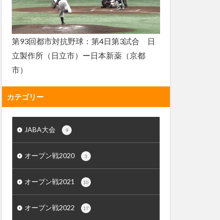
第93回都市対抗野球：第4日第3試合 日
立製作所（日立市）ー日本新薬（京都
市）
カテゴリー
JABA大会
9
オープン戦2020
3
オープン戦2021
10
オープン戦2022
17