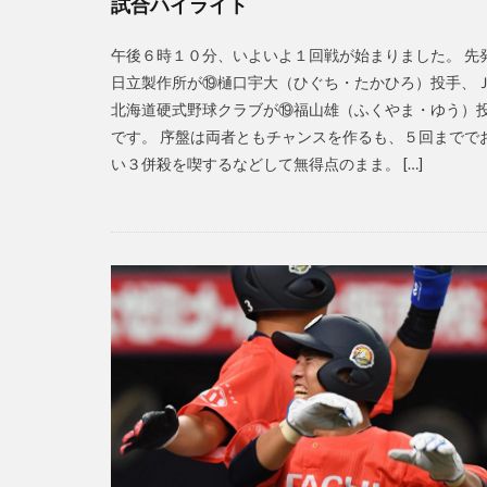
試合ハイライト
午後６時１０分、いよいよ１回戦が始まりました。 先
日立製作所が⑲樋口宇大（ひぐち・たかひろ）投手、
北海道硬式野球クラブが⑲福山雄（ふくやま・ゆう）
です。 序盤は両者ともチャンスを作るも、５回までで
い３併殺を喫するなどして無得点のまま。 […]