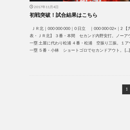
2017年11月4日
初戦突破！試合結果はこちら
ＪＲ北｜000 000 000｜0 日立 ｜000 000 02×｜2 
表・ＪＲ北】 ３番・本間 セカンド内野安打。ノーア
一塁 土屋に代わり松浦 ４番・松浦 空振り三振。１ア
一塁 ５番・小林 ショートゴロでセカンドアウト。 […]
1