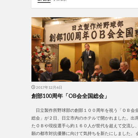
2017年12月6日
創部100周年「OB会全国総会」
日立製作所野球部の創部１００周年を祝う「ＯＢ会
総会」が２日、日立市内のホテルで開かれました。出
たＯＢや現役選手ら約１６０人が世代を超えて交流し
願の都市対抗優勝に向けて気持ちを新たにしました。 