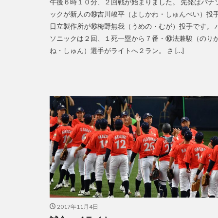
午後６時１０分、２回戦が始まりました。 先発はパナ
ックが新人の⑲吉川峻平（よしかわ・しゅんぺい）投
日立製作所が⑯梅野無我（うめの・むが）投手です。 
ソニックは２回、１死一塁から７番・⑩法兼駿（のり
ね・しゅん）選手がライトへ２ラン。 さ […]
2017年11月4日