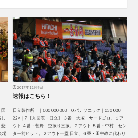
2017年11月9日
速報はこちら！
全国
日立製作所 ｜000 000 000｜0 パナソニック｜030 000
席し
22×｜7 【九回表・日立】 ３番・大塚 サードゴロ。１ア
、悲
ウト ４番・菅野 空振り三振。２アウト ５番・中村 セン
会場
ター前ヒット。２アウト一塁 日立、６番・田中政に代わり