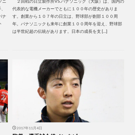
ソニ
２回戦の日立製作所VS.パナソニック（大阪）は、国内の
手、
代表的な電機メーカーでともに１００年の歴史がありま
パナ
す。創業から１０７年の日立は、野球部が創部１００周
か
年。パナソニックも来年に創業１００周年を迎え、野球部
は半世紀超の伝統があります。日本の成長を支 […]
2017年11月4日