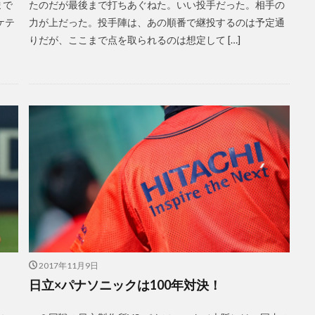
まで
たのだが最後まで打ちあぐねた。いい投手だった。相手の
ケテ
力が上だった。投手陣は、あの順番で継投するのは予定通
りだが、ここまで点を取られるのは想定して […]
2017年11月9日
日立×パナソニックは100年対決！