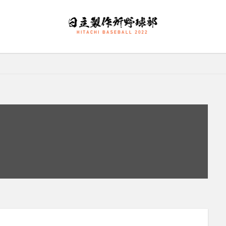
大塚直人
宮慎太朗
関東リーグ戦
検索