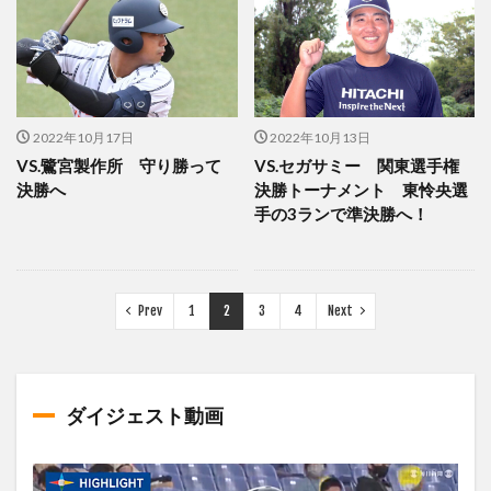
2022年10月17日
2022年10月13日
VS.鷺宮製作所 守り勝って
VS.セガサミー 関東選手権
決勝へ
決勝トーナメント 東怜央選
手の3ランで準決勝へ！
Prev
1
2
3
4
Next
ダイジェスト動画