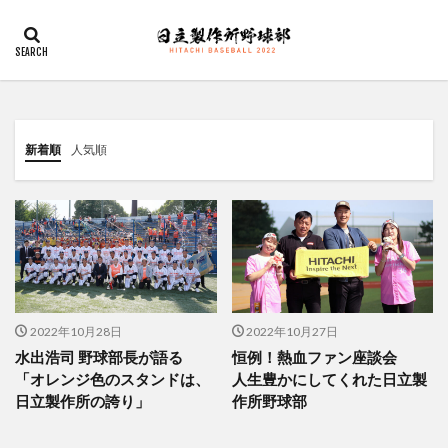
デザイン
表示速度
SEO
AMP
PWA
カテゴリー
新着順
人気順
タグ
佐々木俊輔
大塚直人
宮慎太朗
関東リーグ戦
検索
2022年10月28日
2022年10月27日
水出浩司 野球部長が語る
恒例！熱血ファン座談会
「オレンジ色のスタンドは、
人生豊かにしてくれた日立製
日立製作所の誇り」
作所野球部