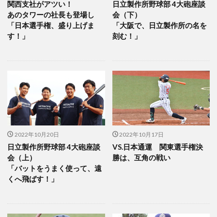
関西支社がアツい！
日立製作所野球部 4大砲座談
あのタワーの社長も登場し
会（下）
「日本選手権、盛り上げま
「大阪で、日立製作所の名を
す！」
刻む！」
2022年10月20日
2022年10月17日
日立製作所野球部 4大砲座談
VS.日本通運 関東選手権決
会（上）
勝は、互角の戦い
「バットをうまく使って、遠
くへ飛ばす！」